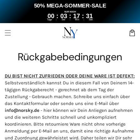
Direkt
50% MEGA-SOMMER-SALE
zum
Inhalt
NUR NOCH
00
:
03
:
17
:
31
Tage
:
Std
:
Min
:
Sek
Warenko
Rückgabebedingungen
DU BIST NICHT ZUFRIEDEN ODER DEINE WARE IST DEFEKT:
Selbstverständlich kannst Du in diesem Fall von Deinem 14-
tägigen Rückgaberecht - gerechnet ab dem Tag der
Zustellung - Gebrauch machen. Schreibe uns einfach über
das Kontaktformular oder sende uns eine E-Mail über
info@norsky.de
- hier können
wir Dein Anliegen aufnehmen
und die weiteren Schritte schnell und unkompliziert
koordinieren.
Bitte retourniere Ware nicht ohne vorherige
Anmeldung per E-Mail an uns, damit eine richtige Aufnahme
und Zuordnung gewährleistet wird. Daher teilen wir Dir sehr