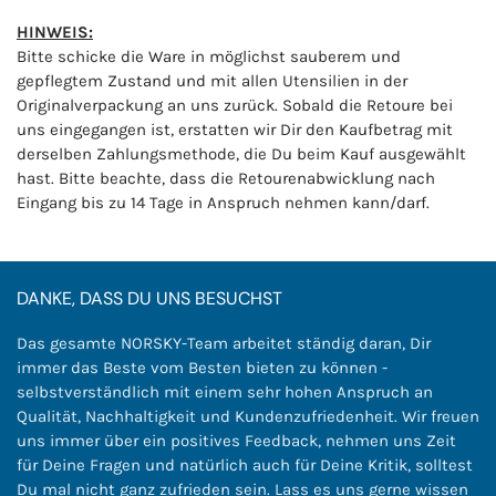
HINWEIS:
Bitte schicke die Ware in möglichst sauberem und
gepflegtem Zustand und mit allen Utensilien in der
Originalverpackung an uns zurück.
Sobald die Retoure bei
uns eingegangen ist, erstatten wir Dir den Kaufbetrag mit
derselben Zahlungsmethode, die Du beim Kauf ausgewählt
hast. Bitte beachte, dass die Retourenabwicklung nach
Eingang bis zu 14 Tage in Anspruch nehmen kann/darf.
DANKE, DASS DU UNS BESUCHST
Das gesamte NORSKY-Team arbeitet ständig daran, Dir
immer das Beste vom Besten bieten zu können -
selbstverständlich mit einem sehr hohen Anspruch an
Qualität, Nachhaltigkeit und Kundenzufriedenheit. Wir freuen
uns immer über ein positives Feedback, nehmen uns Zeit
für Deine Fragen und natürlich auch für Deine Kritik, solltest
Du mal nicht ganz zufrieden sein. Lass es uns gerne wissen