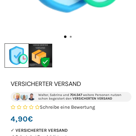
VERSICHERTER VERSAND
Walter, Sabrina und
704.547
weitere Personen nutzen
schon begeistert den
VERSICHERTEN VERSAND
Schreibe eine Bewertung
Normaler
4,90€
Preis
✓
VERSICHERTER VERSAND