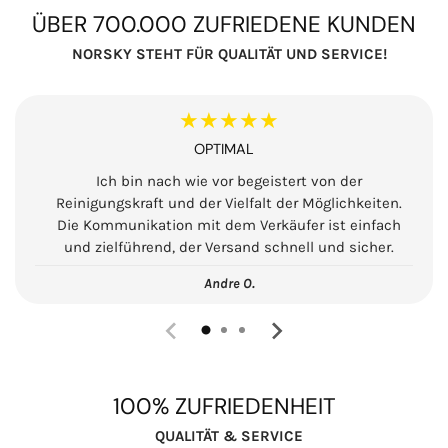
a
ÜBER 700.000 ZUFRIEDENE KUNDEN
r
NORSKY STEHT FÜR QUALITÄT UND SERVICE!
e
r
I
★★★★★
n
OPTIMAL
h
Ich bin nach wie vor begeistert von der
a
Reinigungskraft und der Vielfalt der Möglichkeiten.
l
Die Kommunikation mit dem Verkäufer ist einfach
t
und zielführend, der Versand schnell und sicher.
Andre O.
100% ZUFRIEDENHEIT
QUALITÄT & SERVICE