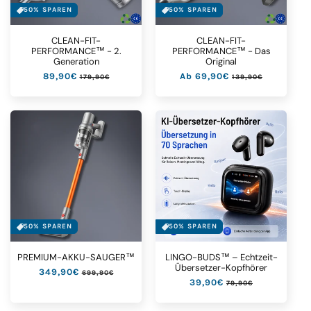
50% SPAREN
50% SPAREN
CLEAN-FIT-
CLEAN-FIT-
PERFORMANCE™ - 2.
PERFORMANCE™ - Das
Generation
Original
Normaler
89,90€
Verkaufspreis
Normaler
Ab 69,90€
Verkaufspreis
179,90€
139,90€
Preis
Preis
50% SPAREN
50% SPAREN
PREMIUM-AKKU-SAUGER™
LINGO-BUDS™ – Echtzeit-
Übersetzer-Kopfhörer
Normaler
349,90€
Verkaufspreis
699,90€
Normaler
39,90€
Verkaufspreis
Preis
79,90€
Preis